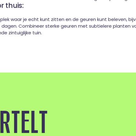
r thuis:
plek waar je echt kunt zitten en de geuren kunt beleven, bij
dagen. Combineer sterke geuren met subtielere planten v
de zintuiglijke tuin.
R
T
E
L
T