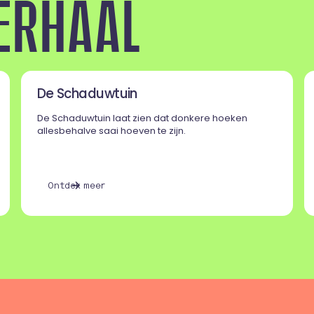
E
R
H
A
A
L
De Schaduwtuin
De Schaduwtuin laat zien dat donkere hoeken
allesbehalve saai hoeven te zijn.
O
n
d
e
m
e
e
t
k
r