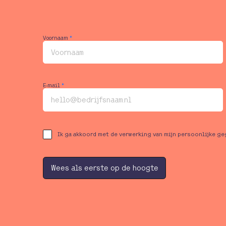
Voornaam
*
E-mail
*
Ik ga akkoord met de verwerking van mijn persoonlijke g
W
e
e
s
a
l
s
e
e
r
s
t
e
o
p
d
e
h
o
o
g
t
e