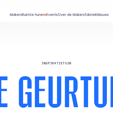
Makers
Ruimte huren
Events
Over de Makersfabriek
Nieuws
I
N
S
P
I
R
A
T
I
E
T
U
I
N
E
G
E
U
R
T
U