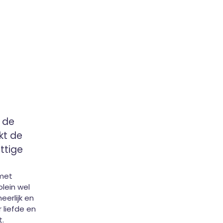
t de
kt de
ttige
 met
lein wel
eerlijk en
 liefde en
t.