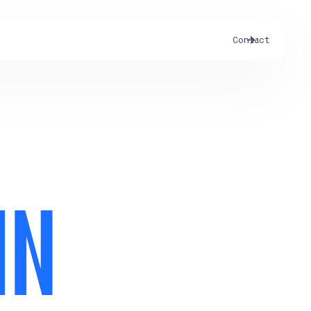
C
o
n
t
a
c
t
I
N