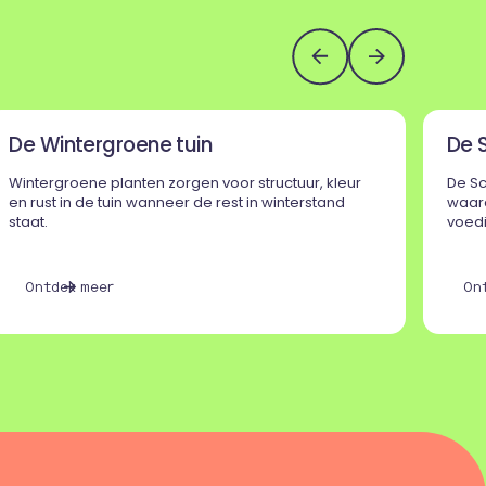
De Wintergroene tuin
De S
Wintergroene planten zorgen voor structuur, kleur
De Sc
en rust in de tuin wanneer de rest in winterstand
waard
staat.
voedi
O
n
d
e
m
e
e
O
n
t
k
r