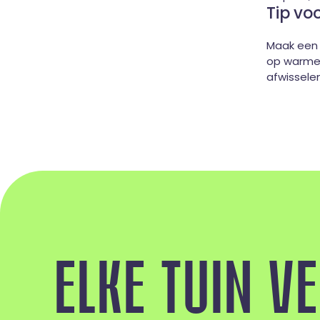
Tip voo
Maak een 
op warme 
afwisselen
E
L
K
E
T
U
I
N
V
E