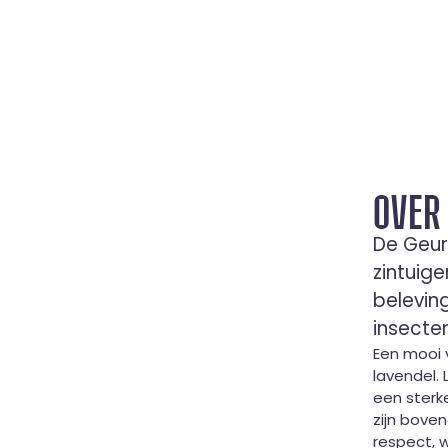
OVER
De Geurt
zintuig
belevin
insecten
Een mooi 
lavendel.
een sterke
zijn bove
respect, 