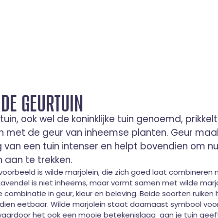
 DE GEURTUIN
uin, ook wel de koninklijke tuin genoemd, prikkel
en met de geur van inheemse planten. Geur maa
g van een tuin intenser en helpt bovendien om nu
 aan te trekken.
voorbeeld is wilde marjolein, die zich goed laat combineren
 Lavendel is niet inheems, maar vormt samen met wilde marjo
 combinatie in geur, kleur en beleving. Beide soorten ruiken h
ndien eetbaar. Wilde marjolein staat daarnaast symbool voor
waardoor het ook een mooie betekenislaag aan je tuin geef