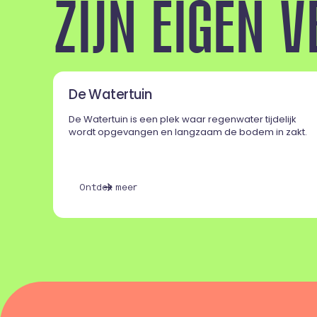
Z
I
J
N
E
I
G
E
N
V
De Watertuin
De Watertuin is een plek waar regenwater tijdelijk
wordt opgevangen en langzaam de bodem in zakt.
O
n
t
d
e
k
m
e
e
r