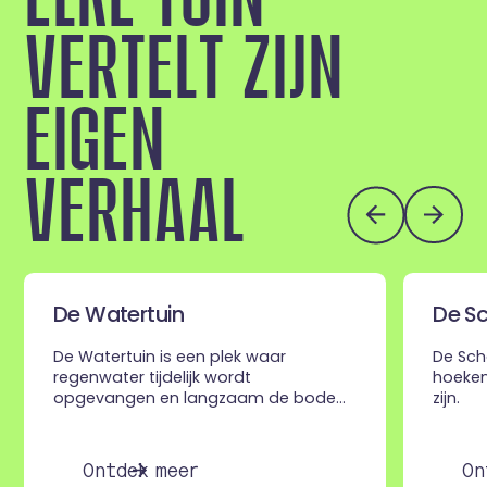
V
E
R
T
E
L
T
Z
I
J
N
E
I
G
E
N
V
E
R
H
A
A
L
De Watertuin
De S
De Watertuin is een plek waar
De Sch
regenwater tijdelijk wordt
hoeken
opgevangen en langzaam de bodem
zijn.
in zakt.
O
n
t
d
e
k
m
e
e
r
O
n