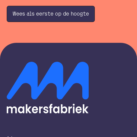
W
e
e
s
a
l
s
e
e
r
s
t
e
o
p
d
e
h
o
o
g
t
e