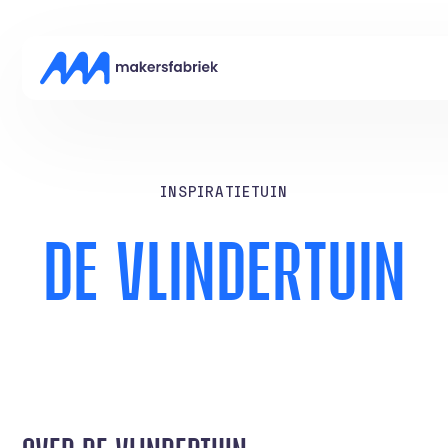
I
N
S
P
I
R
A
T
I
E
T
U
I
N
D
E
V
L
I
N
D
E
R
T
U
I
N