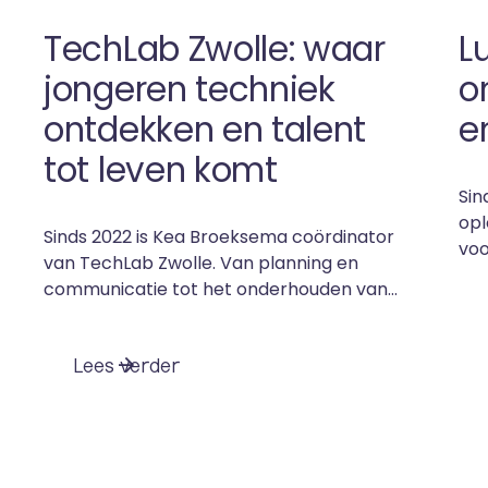
TechLab Zwolle: waar
L
jongeren techniek
o
ontdekken en talent
e
tot leven komt
Sin
opl
Sinds 2022 is Kea Broeksema coördinator
voo
van TechLab Zwolle. Van planning en
hij
communicatie tot het onderhouden van
por
contacten met scholen en bedrijven.
en
Maar haar rol gaat verder dan
ach
L
e
e
s
v
e
r
d
e
r
organiseren alleen. Kea denkt ook actief
twi
mee over de toekomst van TechLab, de
tec
positie op de Makersfabriek. TechLab
het
Zwolle is een samenwerking tussen
dic
onderwijs, bedrijfsleven en overheid. Het
zie