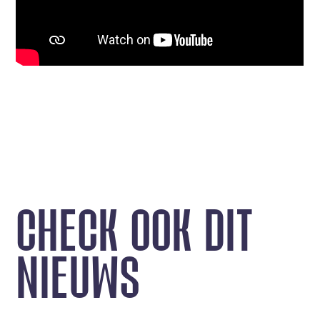
C
H
E
C
K
O
O
K
D
I
T
N
I
E
U
W
S