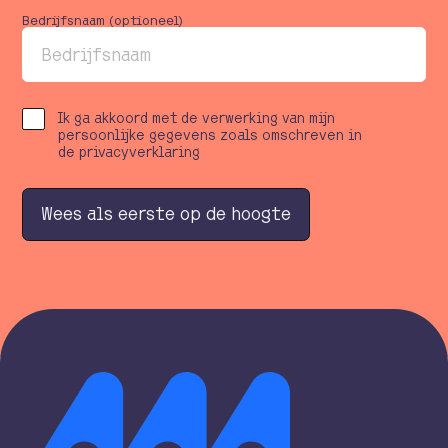
Bedrijfsnaam (optioneel)
Ik ga akkoord met de verwerking van mijn
persoonlijke gegevens zoals omschreven in
de privacyverklaring
W
e
e
s
a
l
s
e
e
r
s
t
e
o
p
d
e
h
o
o
g
t
e