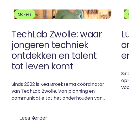
Makers
TechLab Zwolle: waar
L
jongeren techniek
o
ontdekken en talent
e
tot leven komt
Sin
opl
Sinds 2022 is Kea Broeksema coördinator
voo
van TechLab Zwolle. Van planning en
hij
communicatie tot het onderhouden van
por
contacten met scholen en bedrijven.
en
Maar haar rol gaat verder dan
ach
L
e
e
s
v
e
r
d
e
r
organiseren alleen. Kea denkt ook actief
twi
mee over de toekomst van TechLab, de
tec