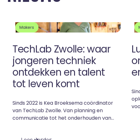
Makers
TechLab Zwolle: waar
L
jongeren techniek
o
ontdekken en talent
e
tot leven komt
Sin
opl
Sinds 2022 is Kea Broeksema coördinator
voo
van TechLab Zwolle. Van planning en
hij
communicatie tot het onderhouden van
por
contacten met scholen en bedrijven.
en
Maar haar rol gaat verder dan
ach
L
e
e
s
v
e
r
d
e
r