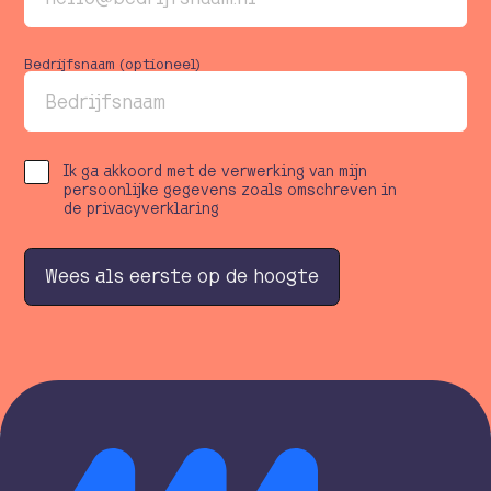
Bedrijfsnaam (optioneel)
Ik ga akkoord met de verwerking van mijn
persoonlijke gegevens zoals omschreven in
de privacyverklaring
W
e
e
s
a
l
s
e
e
r
s
t
e
o
p
d
e
h
o
o
g
t
e