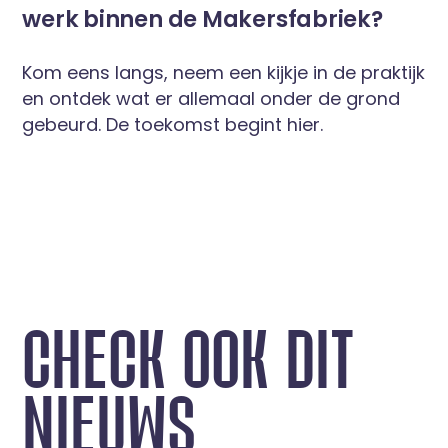
werk binnen de Makersfabriek?
Kom eens langs, neem een kijkje in de praktijk
en ontdek wat er allemaal onder de grond
gebeurd. De toekomst begint hier.
C
H
E
C
K
O
O
K
D
I
T
N
I
E
U
W
S