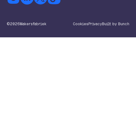
©
2026
Makersfabriek
Cookies
Privacy
Built by Bunch