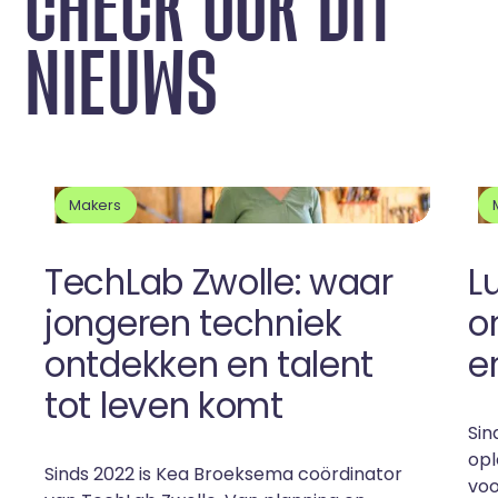
C
H
E
C
K
O
O
K
D
I
T
N
I
E
U
W
S
Makers
TechLab Zwolle: waar
L
jongeren techniek
o
ontdekken en talent
e
tot leven komt
Sin
opl
Sinds 2022 is Kea Broeksema coördinator
voo