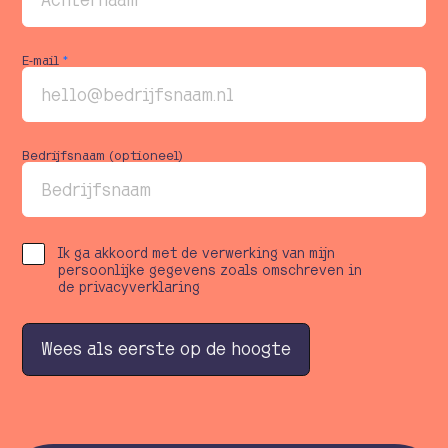
E-mail
*
Bedrijfsnaam (optioneel)
Ik ga akkoord met de verwerking van mijn
persoonlijke gegevens zoals omschreven in
de privacyverklaring
W
e
e
s
a
l
s
e
e
r
s
t
e
o
p
d
e
h
o
o
g
t
e