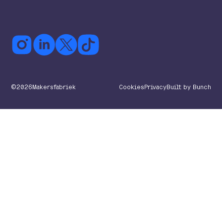
©
2026
Makersfabriek
Cookies
Privacy
Built by Bunch