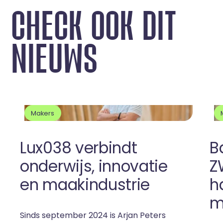
C
H
E
C
K
O
O
K
D
I
T
N
I
E
U
W
S
Makers
Lux038 verbindt
B
onderwijs, innovatie
Z
en maakindustrie
h
m
Sinds september 2024 is Arjan Peters