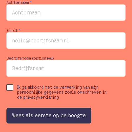
Achternaam
*
E-mail
*
Bedrijfsnaam (optioneel)
Ik ga akkoord met de verwerking van mijn
persoonlijke gegevens zoals omschreven in
de privacyverklaring
W
e
e
s
a
l
s
e
e
r
s
t
e
o
p
d
e
h
o
o
g
t
e