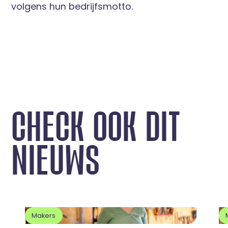
volgens hun bedrijfsmotto.
C
H
E
C
K
O
O
K
D
I
T
N
I
E
U
W
S
Makers