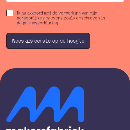
Ik ga akkoord met de verwerking van mijn
persoonlijke gegevens zoals omschreven in
de privacyverklaring
W
e
e
s
a
l
s
e
e
r
s
t
e
o
p
d
e
h
o
o
g
t
e