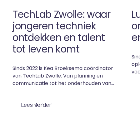
TechLab Zwolle: waar
L
jongeren techniek
o
ontdekken en talent
e
tot leven komt
Sin
opl
Sinds 2022 is Kea Broeksema coördinator
voo
van TechLab Zwolle. Van planning en
hij
communicatie tot het onderhouden van
por
contacten met scholen en bedrijven.
en
Maar haar rol gaat verder dan
ach
L
e
e
s
v
e
r
d
e
r
organiseren alleen. Kea denkt ook actief
twi
mee over de toekomst van TechLab, de
tec
positie op de Makersfabriek. TechLab
het
Zwolle is een samenwerking tussen
dic
onderwijs, bedrijfsleven en overheid. Het
zie