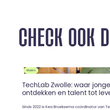
C
H
E
C
K
O
O
K
D
Makers
TechLab Zwolle: waar jonge
ontdekken en talent tot le
Sinds 2022 is Kea Broeksema coördinator van Te