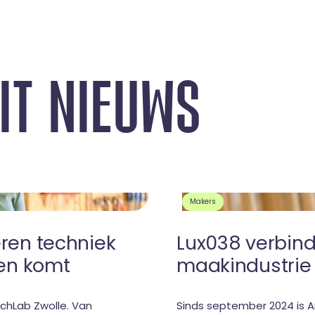
I
T
N
I
E
U
W
S
Makers
ren techniek
Lux038 verbind
ven komt
maakindustrie
chLab Zwolle. Van
Sinds september 2024 is A