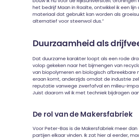
bouw ik nu voor de Rijksuniversiteit Groninge
het bedrijf Maan in Raalte, ontwikkel ik een li
materiaal dat gebruikt kan worden als groeis
alternatief voor steenwol dus.”
Duurzaamheid als drijfve
Dat duurzame karakter loopt als een rode dra
volop gekeken naar het bijmengen van recycla
van biopolymeren en biologisch afbreekbare m
eraan komt, anderzijds omdat de industrie zelf
reputatie vanwege zwerfafval en milieu-impact
Juist daarom wil ik met techniek bijdragen aan
De rol van de Makersfabriek
Voor Peter-Bas is de Makersfabriek meer dan e
partijen elkaar vinden. Ik zat hier al eerder, 