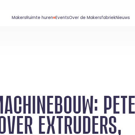
Makers
Ruimte huren
Events
Over de Makersfabriek
Nieuws
MACHINEBOUW: PET
 OVER EXTRUDERS,