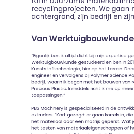
rol in duurzame materiaalinno
recyclingprojecten. We gaan m
achtergrond, zijn bedrijf en zi
Van Werktuigbouwkunde
“Eigenlijk ben ik altijd dicht bij mijn expertise 
Werktuigbouwkunde gestudeerd en ben in 2015
Kunststoftechnologie, hier op het terrein. Daarn
engineer en vervolgens bij Polymer Science Par
bedrijf, waarin ik begon met het bouwen van 
Precious Plastic. Inmiddels richt ik me op m
toepassingen.”
PBS Machinery is gespecialiseerd in de ontwik
extruders. “Kort gezegd: er gaan korrels in, di
het materiaal door een matrijs geperst. Wat 
het testen van materiaaleigenschappen of he