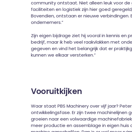
community ontstaat. Niet alleen leuk voor de g
faciliteiten en logistiek zijn hier goed gerege
Bovendien, ontstaan er nieuwe verbindingen. 
ondernemers.”
Zijn eigen bijdrage ziet hij vooral in kennis en
bedrijf, maar ik heb veel raakvlakken met onder
gegeven en vind het belangrijk dat er praktij
kunnen we elkaar versterken.”
Vooruitkijken
Waar staat PBS Machinery over vijf jaar? Peter
ontwikkelingsfase. Er zijn twee machinelijnen 
groeien naar een volwaardige machinefabriek in 
meer productie en assemblage in eigen huis 
machine aanschaffen. Dan is er wel meer ruim