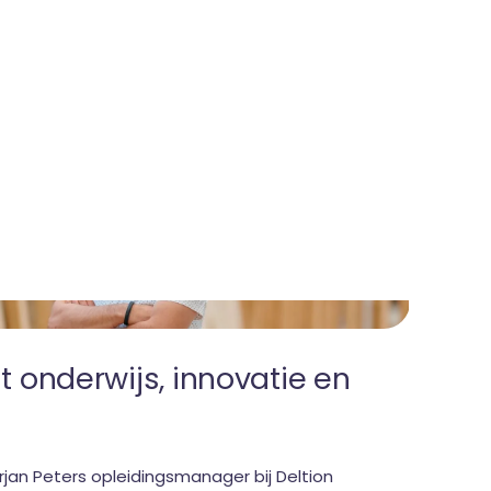
Ma
t onderwijs, innovatie en
Ba
en
rjan Peters opleidingsmanager bij Deltion
Op d