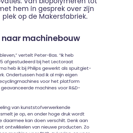
vaties. Van biopolymeren tot
et hem in gesprek over zijn
jn plek op de Makersfabriek.
 naar machinebouw
gebleven,” vertelt Peter-Bas. “Ik heb
 afgestudeerd bij het Lectoraat
a heb ik bij Philips gewerkt als spuitgiet-
k. Ondertussen had ik al mijn eigen
recyclingmachines voor het platform
eer geavanceerde machines voor R&D-
keling van kunststofverwerkende
e smelt je op, en onder hoge druk wordt
je daarmee kan doen verschilt. Denk aan
t ontwikkelen van nieuwe producten. Zo