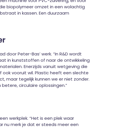
n een machine voor PVC-zuivering, en voor
jn die biopolymeer omzet in een wolachtig
ubstraat in kassen. Een duurzaam
er
ad door Peter-Bas’ werk. “In R&D wordt
at in kunststoffen of naar de ontwikkeling
aterialen. Enerzijds vanuit wetgeving die
 ook vooruit wil. Plastic heeft een slechte
, maar tegelijk kunnen we er niet zonder.
 betere, circulaire oplossingen.”
en werkplek. “Het is een plek waar
maar nu merk je dat er steeds meer een