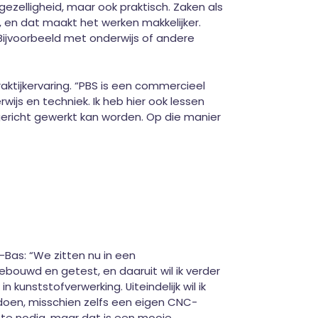
ezelligheid, maar ook praktisch. Zaken als
ld, en dat maakt het werken makkelijker.
Bijvoorbeeld met onderwijs of andere
 praktijkervaring. “PBS is een commercieel
wijs en techniek. Ik heb hier ook lessen
kgericht gewerkt kan worden. Op die manier
-Bas: “We zitten nu in een
gebouwd en getest, en daaruit wil ik verder
kunststofverwerking. Uiteindelijk wil ik
doen, misschien zelfs een eigen CNC-
te nodig, maar dat is een mooie