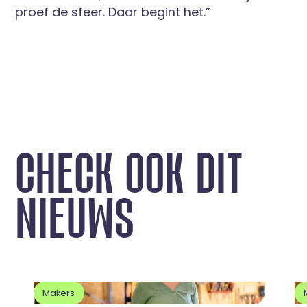
proef de sfeer. Daar begint het.”
C
H
E
C
K
O
O
K
D
I
T
N
I
E
U
W
S
Makers