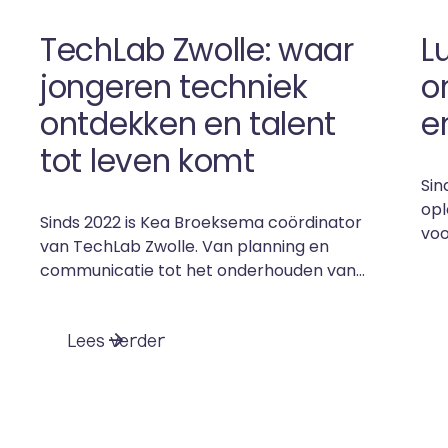
TechLab Zwolle: waar
L
jongeren techniek
o
ontdekken en talent
e
tot leven komt
Sin
opl
Sinds 2022 is Kea Broeksema coördinator
voo
van TechLab Zwolle. Van planning en
hij
communicatie tot het onderhouden van
por
contacten met scholen en bedrijven.
en
Maar haar rol gaat verder dan
ach
L
e
e
s
v
e
r
d
e
r
organiseren alleen. Kea denkt ook actief
twi
mee over de toekomst van TechLab, de
tec
positie op de Makersfabriek. TechLab
het
Zwolle is een samenwerking tussen
dic
onderwijs, bedrijfsleven en overheid. Het