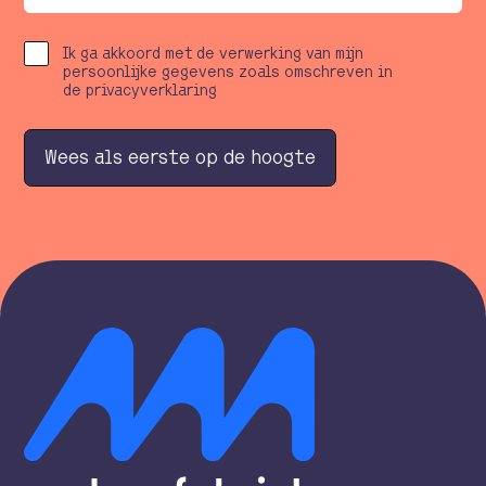
Ik ga akkoord met de verwerking van mijn
persoonlijke gegevens zoals omschreven in
de privacyverklaring
W
e
e
s
a
l
s
e
e
r
s
t
e
o
p
d
e
h
o
o
g
t
e