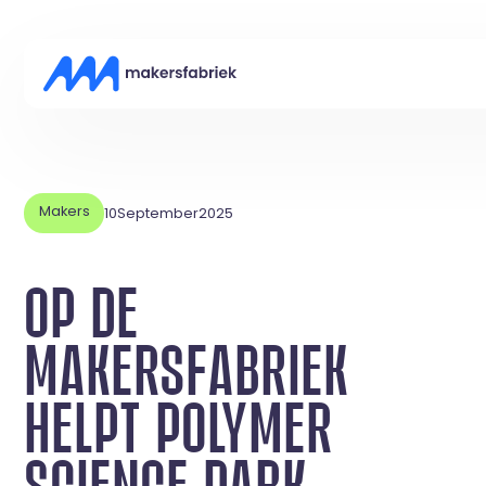
Makers
10
September
2025
OP DE
MAKERSFABRIEK
HELPT POLYMER
SCIENCE PARK